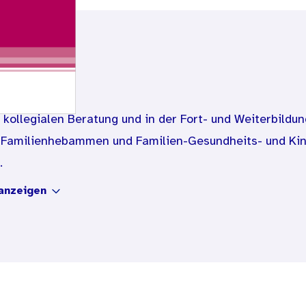
r kollegialen Beratung und in der Fort- und Weiterbild
r Familienhebammen und Familien-Gesundheits- und Ki
.
anzeigen
öglichkeiten der Arbeitshilfe
n Reflexionsprozess
ise für die Fort- und Weiterbildenden