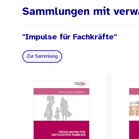
- Kopiervorlagen, Übungen 
Sammlungen mit verw
- Zum Weiterlesen
Methodisch aufbereitet Tex
"Impulse für Fachkräfte"
Herausforderungen bei der v
Zur Sammlung