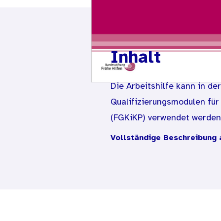
Inhalt
Die Arbeitshilfe kann in de
Qualifizierungsmodulen fü
(FGKiKP) verwendet werden
Vollständige Beschreibung 
Aus dem Inhalt
- Fachliche Grundlagen
- Ziel, Aufbau und Einsatzm
- Vertiefungsthemen für de
- Praxisbeispiele und Hinwe