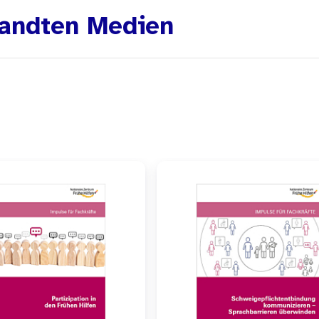
und Anleitungen
andten Medien
tauszüge von Interviews und Fallbeispiele regen an, üb
ernetzten Arbeit für Familien zu reflektieren.