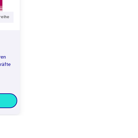
reihe
ren
räfte