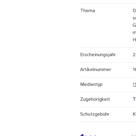
Thema
D
s
G
m
H
Erscheinungsjahr
2
Artikelnummer
1
Medientyp
Zugehörigkeit
T
Schutzgebühr
K