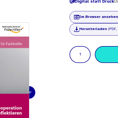
Digital statt Druck
Di
Im Browser ansehen
Herunterladen
(PDF, 
Menge
aftler und Forscher