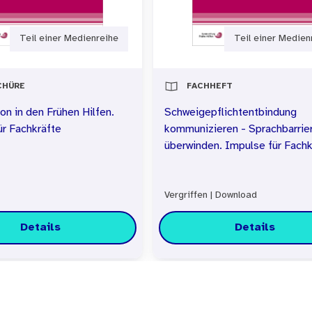
Teil einer Medienreihe
Teil einer Medien
CHÜRE
FACHHEFT
ion in den Frühen Hilfen.
Schweigepflichtentbindung
ür Fachkräfte
kommunizieren - Sprachbarrie
überwinden. Impulse für Fachk
Vergriffen
|
Download
Details
Details