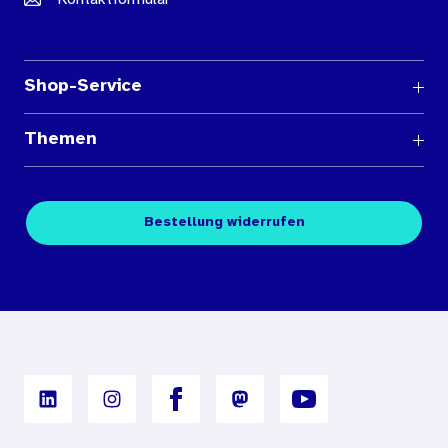
Shop-Service
Fragen und Antworten
Themen
Medienübersichten
Über den Medienshop des BIÖG
Kontakt
Fachpublikationen
Bestellung widerrufen
Bestellbedingungen
Unterrichtsmaterialien
Nutzungsbedingungen
Digitales Archiv