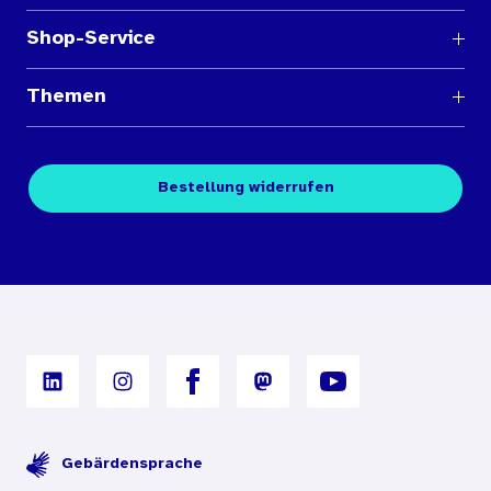
Shop-Service
Fragen und Antworten
Themen
Medienübersichten
Über den Medienshop des BIÖG
Kontakt
Fachpublikationen
Bestellung widerrufen
Bestellbedingungen
Unterrichtsmaterialien
Nutzungsbedingungen
Digitales Archiv
Gebärdensprache