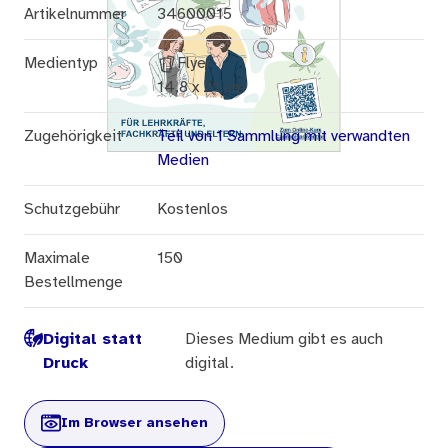
Artikelnummer
34600015
Medientyp
Flyer
14,8 x 21 cm
Zugehörigkeit
Teil von 1 Sammlung mit verwandten
Medien
Schutzgebühr
Kostenlos
Maximale
150
Bestellmenge
Digital statt
Dieses Medium gibt es auch
Druck
digital.
Im Browser ansehen