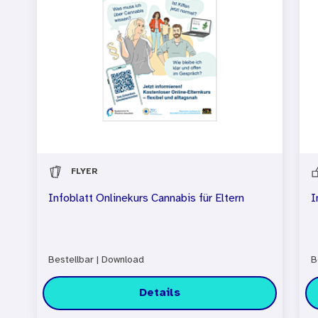
FLYER
Infoblatt Onlinekurs Cannabis für Eltern
I
Bestellbar
|
Download
B
Details