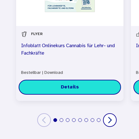
FLYER
Infoblatt Onlinekurs Cannabis für Lehr- und
I
Fachkräfte
Bestellbar
|
Download
B
Details