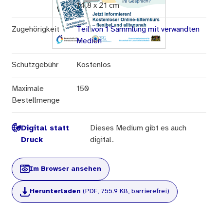
14,8 x 21 cm
Zugehörigkeit
Teil von 1 Sammlung mit verwandten
Medien
Schutzgebühr
Kostenlos
Maximale
150
Bestellmenge
Digital statt
Dieses Medium gibt es auch
Druck
digital.
Im Browser ansehen
Herunterladen
(PDF, 755.9 KB, barrierefrei)