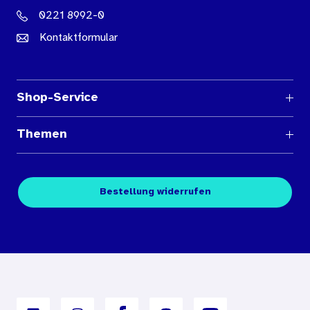
0221 8992-0
Kontaktformular
Shop-Service
Fragen und Antworten
Themen
Medienübersichten
Über den Medienshop des BIÖG
Kontakt
Fachpublikationen
Bestellung widerrufen
Bestellbedingungen
Unterrichtsmaterialien
Nutzungsbedingungen
Digitales Archiv