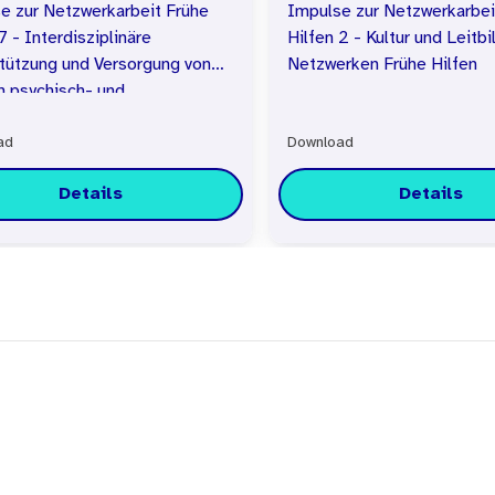
e zur Netzwerkarbeit Frühe
Impulse zur Netzwerkarbei
7 - Interdisziplinäre
Hilfen 2 - Kultur und Leitbi
tützung und Versorgung von
Netzwerken Frühe Hilfen
n psychisch- und
rkrankter Eltern in den Frühen
ad
Download
Details
Details