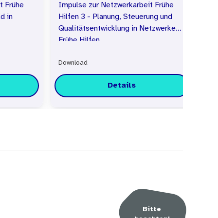
t Frühe
Impulse zur Netzwerkarbeit Frühe
Im
ld in
Hilfen 3 - Planung, Steuerung und
Hi
Qualitätsentwicklung in Netzwerken
in
Frühe Hilfen
Ne
Download
Do
Details
Bitte