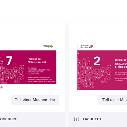
hrt an der Hochschule Magdeburg-Stendal im Fachberei
eitsschwerpunkte sind die (soziallagenbezogene) Gesu
 Qualitätsentwicklung in Gesundheitsförderung und Präv
er- und Familienpolitik arbeitete er bereits an untersc
nzprofil für Netzwerkkoordiniatorinnen und -koordinat
Teil einer Medienreihe
Teil einer Me
ROSCHÜRE
FACHHEFT