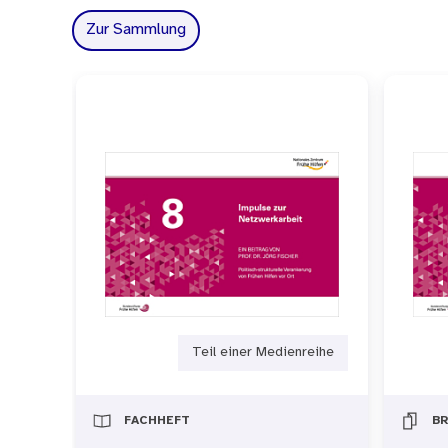
Prof. Dr. Raimund Geene le
Zur Sammlung
und Gesundheit“. Seine Arb
Kindergesundheit sowie die
Gesundheits-, Sozial-, Kind
NZFH mit, z. B. am Kompete
Teil einer Medienreihe
FACHHEFT
B