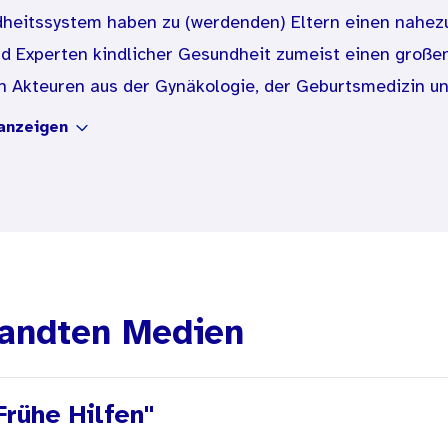
heitssystem haben zu (werdenden) Eltern einen nahez
nd Experten kindlicher Gesundheit zumeist einen große
on Akteuren aus der Gynäkologie, der Geburtsmedizin u
erke Frühe Hilfen von großer Bedeutung. Zum Beispiel k
anzeigen
inderärztinnen und -ärzte im Interesse einer optimal
tärkt werden.
d Anbieter im Gesundheitswesen sehen den Bedarf, sic
ger Familien mit neuen Methoden und Strategien zu ste
 von der Geburt bis in die Phase der frühen Kindheit. 
en und Anbieter jedoch weitgehend unverknüpft neben
andten Medien
erblick über die einzelnen Leistungserbringenden und i
Beleuchtet werden ihre Aufgaben, ihre Methodik und die
rühe Hilfen"
ich intensiven Kontakt kommen.