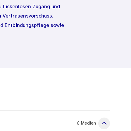
u lückenlosen Zugang und
n Vertrauensvorschuss.
nd Entbindungspflege sowie
ann der Zugang über
en Unterstützung von
h veränderten
llen. Zwar besteht in der
In der Praxis stehen die
einander.
hre Möglichkeiten, Familien
 Zeitpunkte, zu denen sie
8 Medien