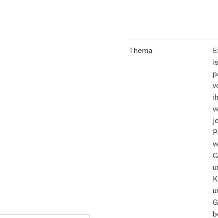
Thema
E
i
p
v
i
v
j
P
v
G
u
K
u
G
b