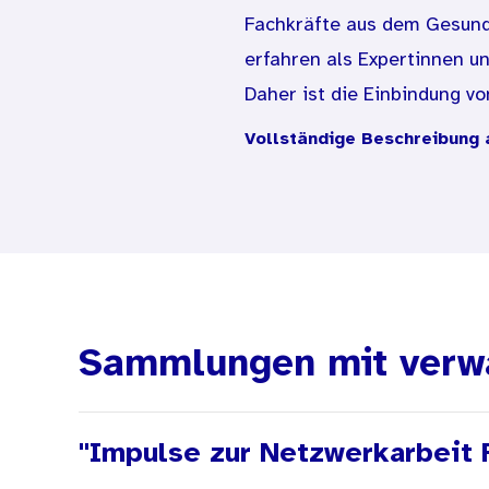
Fachkräfte aus dem Gesund
erfahren als Expertinnen u
Daher ist die Einbindung v
der Pädiatrie in die Netzw
Vollständige Beschreibung 
(Familien-)Hebammen oder K
Familien genutzt und vers
Auch die Anbieterinnen un
Unterstützungsbedarfen jun
Theorie ein Betreuungsbogen
verschiedenen Anbieterinn
Sammlungen mit verw
Der Beitrag bietet einen Üb
Unterstützung anzubieten. 
"Impulse zur Netzwerkarbeit F
mit Eltern in unterschiedl