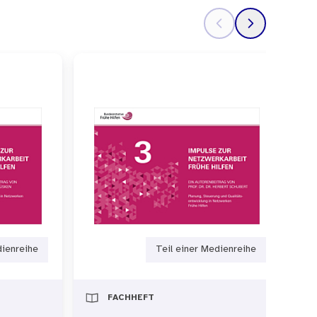
ch „Kindliche Entwicklung
ndheitsförderung und
ention. Als Experte für die
hiedlichen Publikationen des
oren.
dienreihe
Teil einer Medienreihe
FACHHEFT