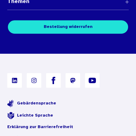
Themen
Medienübersichten
Über den Medienshop des BIÖG
Kontakt
Fachpublikationen
Bestellung widerrufen
Bestellbedingungen
Unterrichtsmaterialien
Nutzungsbedingungen
Digitales Archiv
Gebärdensprache
Leichte Sprache
Erklärung zur Barrierefreiheit