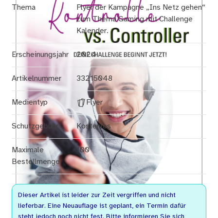
Thema
Flyer der Kampagne „Ins Netz gehen“
zum Thema Gaming mit Challenge
Kalender.
Erscheinungsjahr
2024
Artikelnummer
33215048
Medientyp
Flyer
Schutzgebühr
Kostenlos
Maximale
100
Bestellmenge
Dieser Artikel ist leider zur Zeit vergriffen und nicht
lieferbar. Eine Neuauflage ist geplant, ein Termin dafür
steht jedoch noch nicht fest. Bitte informieren Sie sich