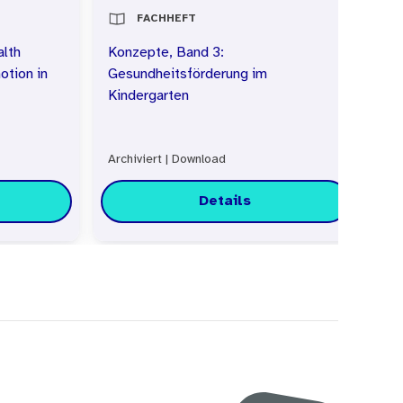
FACHHEFT
alth
Konzepte, Band 3:
Ko
otion in
Gesundheitsförderung im
Pr
Kindergarten
ve
Archiviert
|
Download
Arc
Details