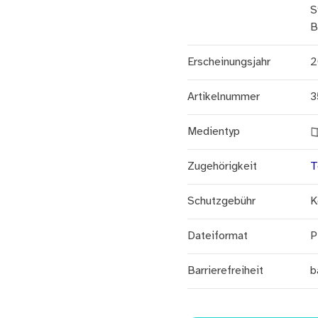
S
B
Erscheinungsjahr
2
Artikelnummer
3
Medientyp
Zugehörigkeit
T
Schutzgebühr
K
Dateiformat
P
Barrierefreiheit
b