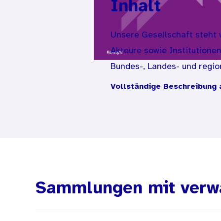
Inhalt
Unsere Gesellschaft steht 
Akteure sowie Institutione
Bundes-, Landes- und regi
wirksam wie nachhaltig ent
Vollständige Beschreibung 
diesem komplexen System n
Grundlagen (Evidenzbasieru
Gesundheitssystems zu et
des Bundesinstituts für Öff
Evidenzbasierung auf zwei
bei übergeordneten Entsche
Sammlungen mit verw
Kooperation mit Wissenscha
Feld setzen und die Diskus