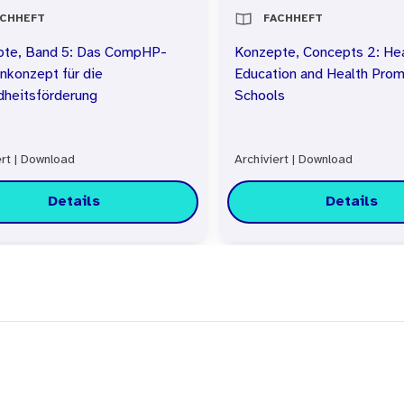
ACHHEFT
FACHHEFT
pte, Band 5: Das CompHP-
Konzepte, Concepts 2: He
konzept für die
Education and Health Prom
heitsförderung
Schools
rt
|
Download
Archiviert
|
Download
Details
Details