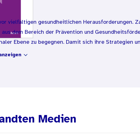
vor vielfältigen gesundheitlichen Herausforderungen. Z
n aus dem Bereich der Prävention und Gesundheitsförde
onaler Ebene zu begegnen. Damit sich ihre Strategien
falten können, ist nicht nur ein Zusammenwirken und 
anzeigen
otwendig. Es bedarf auch der Etablierung und Nutzung
ng), um Prävention und Gesundheitsförderung dauerhaf
ablieren. Das Memorandum
Evidenzbasierte Prävention 
entliche Gesundheit legt deshalb Kriterien und Operatio
 Ebenen unterstützen können: bei der Umsetzung von 
idungen. Das Bundesinstitut für Öffentliche Gesundhei
andten Medien
ft und Praxis einen Standard für das Verständnis von 
sion über die Umsetzung der unterbreiteten Ideen voran