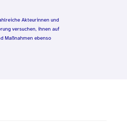
ahlreiche Akteurinnen und
rung versuchen, ihnen auf
 und Maßnahmen ebenso
abgestimmtes Handeln in
 wissenschaftlicher
t als starke Säule des
und Gesundheitsförderung
nalisierungen vor, die die
einzelnen Maßnahmen sowie
t möchte dabei in
Evidenzbasierung in diesem
treiben.