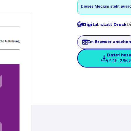
Dieses Medium steht aussch
Digital statt Druck
Di
Im Browser ansehen
Datei her
(PDF, 286.8