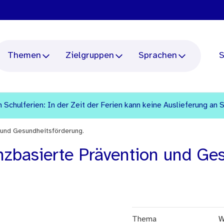
Themen
Zielgruppen
Sprachen
S
 Schulferien: In der Zeit der Ferien kann keine Auslieferung an 
 und Gesundheitsförderung.
nzbasierte Prävention und Ge
Thema
W