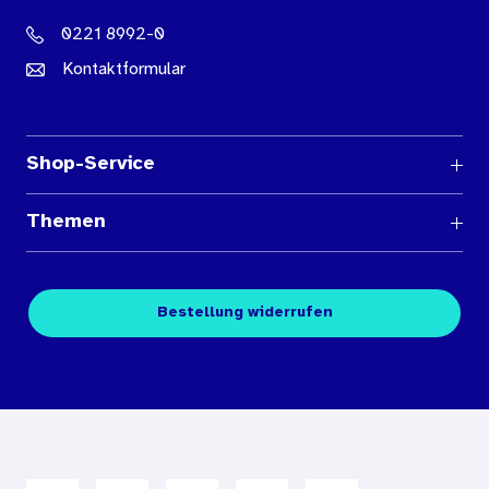
0221 8992-0
Kontaktformular
Shop-Service
Fragen und Antworten
Themen
Medienübersichten
Über den Medienshop des BIÖG
Kontakt
Fachpublikationen
Bestellung widerrufen
Bestellbedingungen
Unterrichtsmaterialien
Nutzungsbedingungen
Digitales Archiv