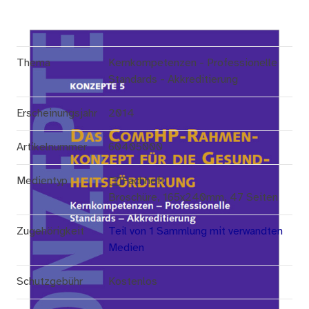
Thema
Kernkompetenzen - Professionelle
Standards - Akkreditierung
Erscheinungsjahr
2014
Artikelnummer
60405000
Medientyp
Fachheft
Broschüre, 165x240mm, 47 Seiten
Zugehörigkeit
Teil von 1 Sammlung mit verwandten
Medien
Schutzgebühr
Kostenlos