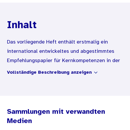
Inhalt
Das vorliegende Heft enthält erstmalig ein
international entwickeltes und abgestimmtes
Empfehlungspapier für Kernkompetenzen in der
Gesundheitsförderung, professionelle Standards
Vollständige Beschreibung anzeigen
und die Beschreibung eines sich derzeit im
Aufbau befindlichen gesamteuropäischen
Akkreditierungsrahmens. Dabei handelt es sich
um eine Kurzform der von der International
Sammlungen mit verwandten
Union for Health Promotion and Education
Medien
(IUHPE) herausgegebenen Dokumente, deren