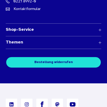
0221 8992-0
Kontaktformular
Shop-Service
Fragen und Antworten
Themen
Medienübersichten
Über den Medienshop des BIÖG
Kontakt
Fachpublikationen
Bestellung widerrufen
Bestellbedingungen
Unterrichtsmaterialien
Nutzungsbedingungen
Digitales Archiv