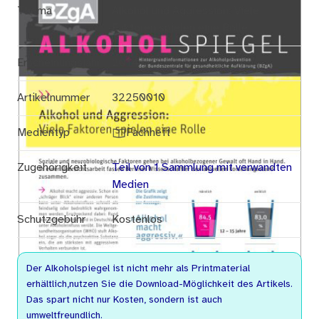
Thema
Alkohol und Aggression: Viele
Faktoren spielen eine Rolle
Erscheinungsjahr
2014
Artikelnummer
32250010
Medientyp
Fachheft
Zugehörigkeit
Teil von 1 Sammlung mit verwandten
Medien
Schutzgebühr
Kostenlos
Der Alkoholspiegel ist nicht mehr als Printmaterial
erhältlich,nutzen Sie die Download-Möglichkeit des Artikels.
Das spart nicht nur Kosten, sondern ist auch
umweltfreundlich.