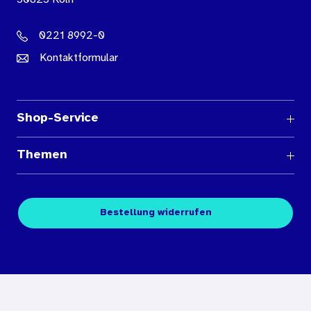
0221 8992-0
Kontaktformular
Shop-Service
Fragen und Antworten
Themen
Medienübersichten
Über den Medienshop des BIÖG
Kontakt
Fachpublikationen
Bestellung widerrufen
Bestellbedingungen
Unterrichtsmaterialien
Nutzungsbedingungen
Digitales Archiv