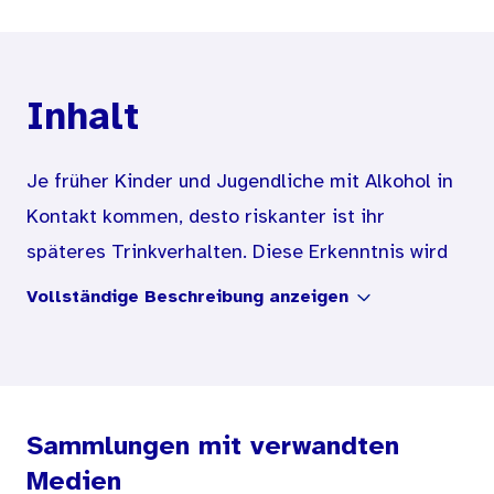
Inhalt
Je früher Kinder und Jugendliche mit Alkohol in
Kontakt kommen, desto riskanter ist ihr
späteres Trinkverhalten. Diese Erkenntnis wird
anhand einer Studie des Mannheimer
Vollständige Beschreibung anzeigen
Zentralinstituts für Seelische Gesundheit (ZI)
um einen entscheidenden Faktor ergänzt: Vor
allem die Pubertät ist der Zeitraum, in dem der
Konsum von Alkohol ein späteres Suchtverhalten
Sammlungen mit verwandten
am stärksten beeinflusst. Die aktuelle Ausgabe
Medien