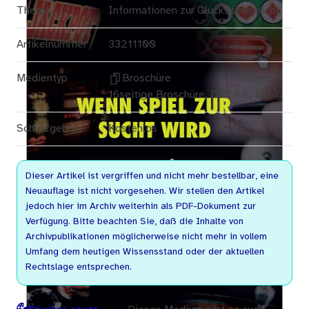
Thema
Informationen zur Glücksspielsucht
Artikelnummer
33211100
Medientyp
Broschüre
16seitige Broschüre, DIN A 5, farbig
Schutzgebühr
Kostenlos
Dieser Artikel ist vergriffen und nicht mehr bestellbar, eine
Neuauflage ist nicht vorgesehen. Wir stellen den Artikel
jedoch hier im Archiv weiterhin als PDF-Dokument zur
Verfügung. Bitte beachten Sie, daß die Inhalte von
Archivpublikationen möglicherweise nicht mehr in vollem
Umfang dem heutigen Wissensstand oder der aktuellen
Rechtslage entsprechen.