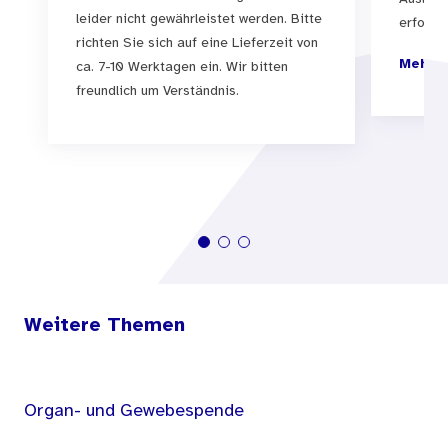
kritisch zu hinterfragen. Die
leider nicht gewährleistet werden. Bitte
erfolgen
richten Sie sich auf eine Lieferzeit von
Broschüre ermutigt dazu, bei bestehenden
Mehr I
ca. 7-10 Werktagen ein. Wir bitten
Problemen Hilfe in Anspruch zu nehmen. Die
freundlich um Verständnis.
verschiedenen Hilfsmöglichkeiten sowohl für
Betroffene als auch für Angehörige werden
aufgezeigt und beschrieben.
Weitere Themen
Organ- und Gewebespende