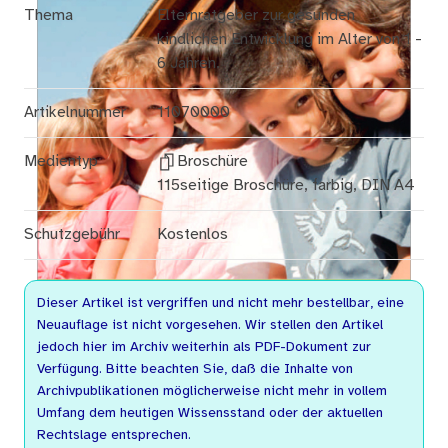
Thema
Elternratgeber zur gesunden
kindlichen Entwicklung im Alter von 1 -
6 Jahren.
Artikelnummer
11070000
Medientyp
Broschüre
115seitige Broschüre, farbig, DIN A4
Schutzgebühr
Kostenlos
Dieser Artikel ist vergriffen und nicht mehr bestellbar, eine
Neuauflage ist nicht vorgesehen. Wir stellen den Artikel
jedoch hier im Archiv weiterhin als PDF-Dokument zur
Verfügung. Bitte beachten Sie, daß die Inhalte von
Archivpublikationen möglicherweise nicht mehr in vollem
Umfang dem heutigen Wissensstand oder der aktuellen
Rechtslage entsprechen.