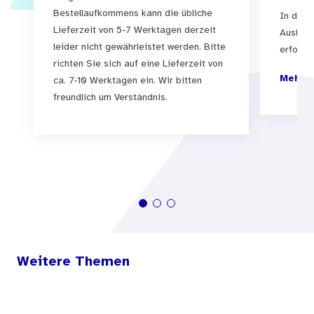
Bestellaufkommens kann die übliche
In der 
sich mit dem Familienleben in seinen
Lieferzeit von 5-7 Werktagen derzeit
Auslief
unterschiedlichen Formen. Es spricht Themen
leider nicht gewährleistet werden. Bitte
erfolgen
wie das soziale Umfeld,
richten Sie sich auf eine Lieferzeit von
Mehr I
ca. 7-10 Werktagen ein. Wir bitten
Geschwisterbeziehungen aber auch
freundlich um Verständnis.
Krisensituationen wie Trennung und Scheidung
und Fragen der Erziehung an.
Kapitel 2 ist ganz den Grundlagen der gesunden
Entwicklung des Kindes gewidmet - "Damit Ihr
Kind gesund groß wird". Als wichtige Bausteine
werden die Früherkennungsuntersuchungen und
Impfungen im Kindesalter ausführlich
Weitere Themen
vorgestellt. Gesunde Zähne, Körperpflege,
Ernährung und Bewegung, Kleidung und Schuhe,