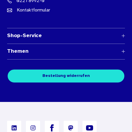
0221 8992-0
Kontaktformular
Shop-Service
Fragen und Antworten
Themen
Medienübersichten
Über den Medienshop des BIÖG
Kontakt
Fachpublikationen
Bestellung widerrufen
Bestellbedingungen
Unterrichtsmaterialien
Nutzungsbedingungen
Digitales Archiv