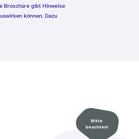
e Broschüre gibt Hinweise
auswirken können. Dazu
ernsehen und ein
Gewisse Regeln können dem
lance zu halten.
Bitte
beachten!