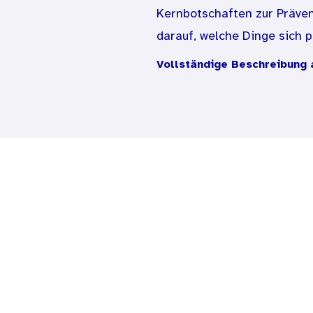
Kernbotschaften zur Präven
darauf, welche Dinge sich 
gehören viel Bewegung, ein
Vollständige Beschreibung 
liebevolles Klima innerhal
Familienalltag einen gesun