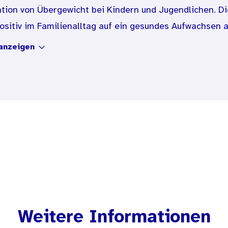
tion von Übergewicht bei Kindern und Jugendlichen. Di
positiv im Familienalltag auf ein gesundes Aufwachsen 
e ausgewogene Ernährung, ausreichend Schlaf, wenig F
anzeigen
b der Familie. Das beugt seelischen Belastungen vor. 
den Rahmen geben. Das hilft Kindern, ihr Gewicht in Ba
Weitere Informationen