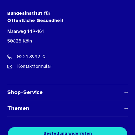
Bundesinstitut für
Öffentliche Gesundheit
Maarweg 149-161
50825 Köln
0221 8992-0
Kontaktformular
Shop-Service
Fragen und Antworten
Themen
Medienübersichten
Über den Medienshop des BIÖG
Kontakt
Fachpublikationen
Bestellung widerrufen