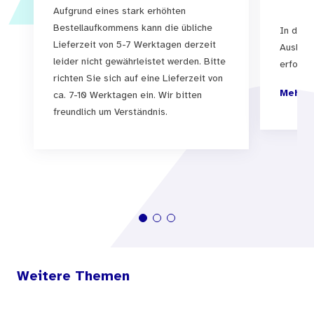
Aufgrund eines stark erhöhten
ausreichend viele Menschen impfen, so kann für
Bestellaufkommens kann die übliche
In der 
einige Krankheiten sogar verhindert werden,
Lieferzeit von 5-7 Werktagen derzeit
Auslief
dass sie weiterhin auftreten. Mit Hilfe dieses
leider nicht gewährleistet werden. Bitte
erfolgen
richten Sie sich auf eine Lieferzeit von
Simulators des Bundesinstituts für Öffentliche
Mehr I
ca. 7-10 Werktagen ein. Wir bitten
Gesundheit kann man am Beispiel Masern selbst
freundlich um Verständnis.
ausprobieren, wie die Gemeinschaft einzelne
Menschen, die nicht gegen Masern geimpft
werden können, schützen kann.
Weitere Themen