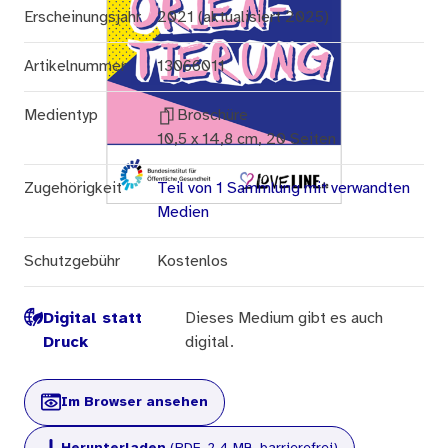
Erscheinungsjahr
2021 (aktualisiert 2025)
Artikelnummer
13066011
Medientyp
Broschüre
10,5 x 14,8 cm, 20 Seiten
Zugehörigkeit
Teil von 1 Sammlung mit verwandten
Medien
Schutzgebühr
Kostenlos
Digital statt
Dieses Medium gibt es auch
Druck
digital.
Im Browser ansehen