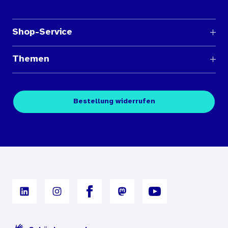
Shop-Service
Fragen und Antworten
Themen
Medienübersichten
Über den Medienshop des BIÖG
Kontakt
Fachpublikationen
Bestellung widerrufen
Bestellbedingungen
Unterrichtsmaterialien
Nutzungsbedingungen
Digitales Archiv