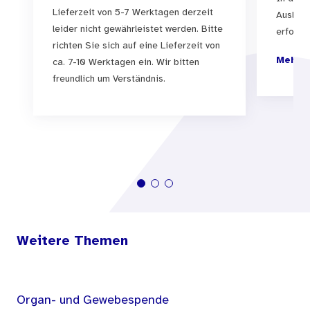
beitragen Jugendliche in ihrer Entscheidungs-
Lieferzeit von 5-7 Werktagen derzeit
Auslief
und Handlungskompetenz zu unterstützen.
leider nicht gewährleistet werden. Bitte
erfolgen
richten Sie sich auf eine Lieferzeit von
Video 1
Mehr I
ca. 7-10 Werktagen ein. Wir bitten
freundlich um Verständnis.
Folge 1
Das erste Mal
- Thema: Flirten, Petting,
Geschlechtsverkehr, Verhütung
Es geht um die vielfältigen Möglichkeiten des
Kennenlernens, die Phasen einer sexuellen
Begegnung und die damit verbundenen
geschlechtsspezifischen Erfahrungen der
Jugendlichen.
Weitere Themen
Folge 2
Frauensache
- Thema: Weibliche
Pubertät, Menstruation
Organ- und Gewebespende
Mädchen erzählen von den körperlichen und