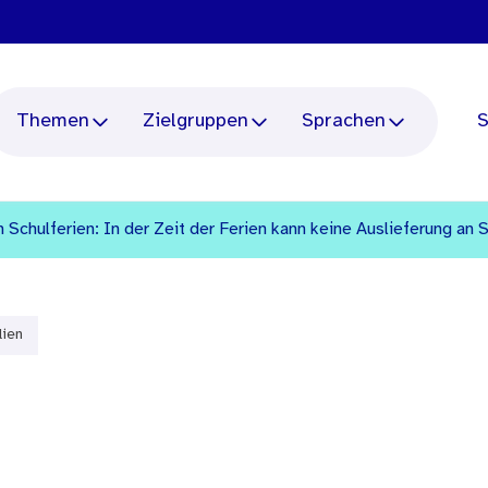
Themen
Zielgruppen
Sprachen
S
 Schulferien: In der Zeit der Ferien kann keine Auslieferung an 
lien