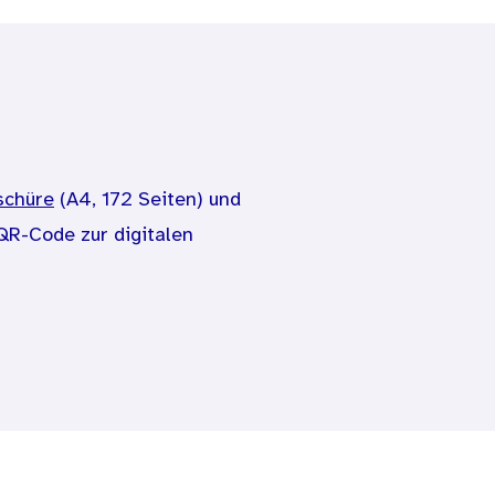
schüre
(A4, 172 Seiten) und
QR-Code zur digitalen
rdende Eltern. Die
und beinhaltet einen QR-
praktischen Tipps - über
d Partnerschaftsaspekte.