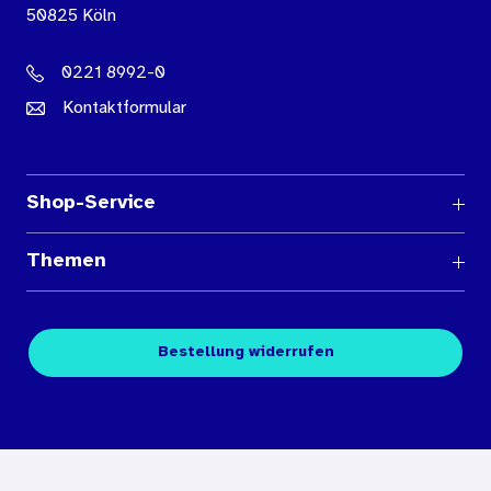
50825 Köln
0221 8992-0
Kontaktformular
Shop-Service
Fragen und Antworten
Themen
Medienübersichten
Über den Medienshop des BIÖG
Kontakt
Fachpublikationen
Bestellung widerrufen
Bestellbedingungen
Unterrichtsmaterialien
Nutzungsbedingungen
Digitales Archiv