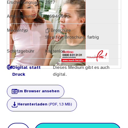
Erscheinungsjahr
2017
Artikelnummer
31604000
Medientyp
Broschüre
16seitige Broschüre, farbig
Schutzgebühr
Kostenlos
Digital statt
Dieses Medium gibt es auch
Druck
digital.
Im Browser ansehen
Herunterladen
(PDF, 1.3 MB)
Menge