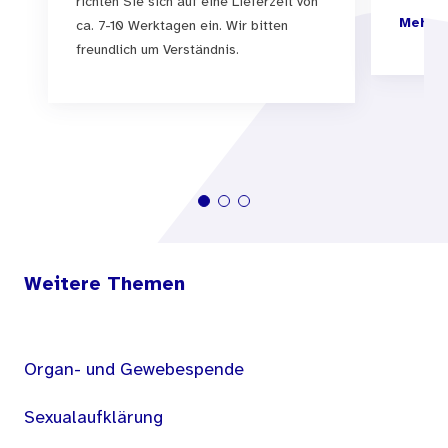
Material, das Eltern an ihr Kind weitergeben können
richten Sie sich auf eine Lieferzeit von
Mehr I
ca. 7-10 Werktagen ein. Wir bitten
freundlich um Verständnis.
Weitere Themen
Organ- und Gewebespende
Sexualaufklärung