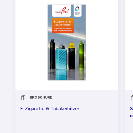
BROSCHÜRE
E-Zigarette & Tabakerhitzer
S
u