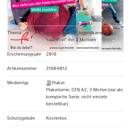
Thema
Plakatserie zur Jugendkampagne
"rauchfrei" mit 3 Motiven
Erscheinungsjahr
2018
Artikelnummer
31604012
Medientyp
Plakat
Plakatserie, DIN A2, 3 Motive (nur als
komplette Serie, nicht einzeln
bestellbar)
Schutzgebühr
Kostenlos