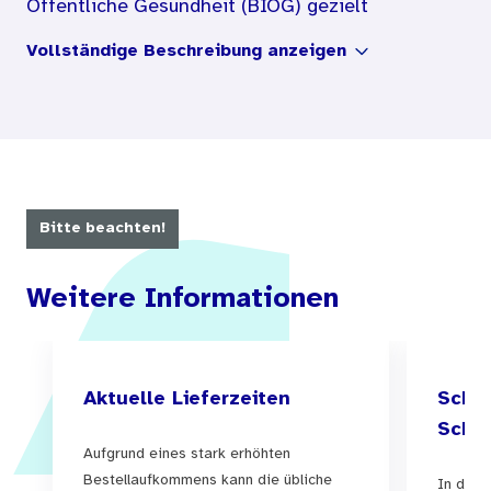
Öffentliche Gesundheit (BIÖG) gezielt
Jugendliche ansprechen möchte. In den
Vollständige Beschreibung anzeigen
insgesamt drei Motiven wird dargestellt, warum
es sich lohnt rauchfrei zu bleiben.
Die Motive sollen jugendliche Raucher zum
Ausstieg motivieren und Nichtraucher in ihrer
Ablehnung gegenüber dem Rauchen bestärken.
Bitte beachten!
Weitere Informationen
Aktuelle Lieferzeiten
Schul
Schul
Aufgrund eines stark erhöhten
Bestellaufkommens kann die übliche
In der 