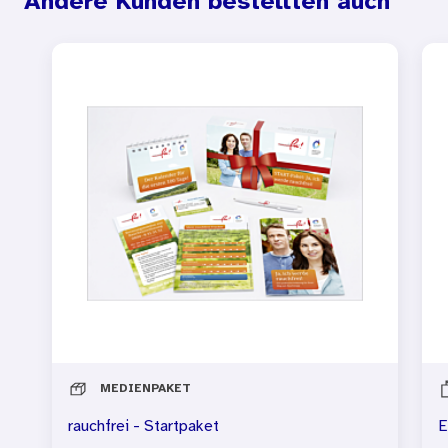
Andere Kunden bestellten auch
MEDIENPAKET
rauchfrei - Startpaket
E