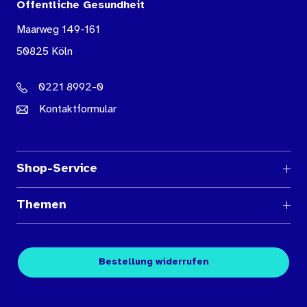
Öffentliche Gesundheit
Maarweg 149-161
50825 Köln
0221 8992-0
Kontaktformular
Shop-Service
Fragen und Antworten
Themen
Medienübersichten
Über den Medienshop des BIÖG
Kontakt
Fachpublikationen
Bestellung widerrufen
Bestellbedingungen
Unterrichtsmaterialien