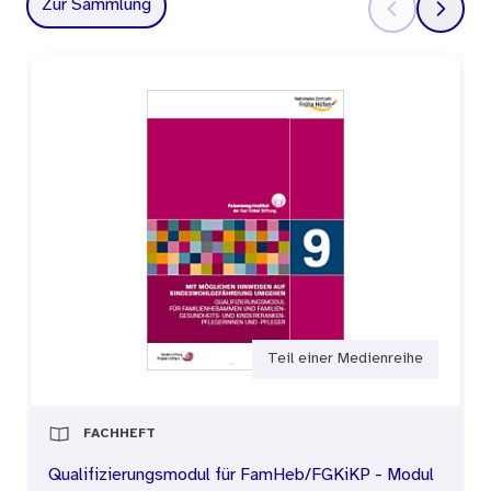
Zur Sammlung
Ergänzt werden die Inhalte des Moduls durch
das vierseitige Arbeitsblatt „Selbsteinschätzung
zum Kommunikationsverhalten“, das Fachkräften
dabei helfen kann, das eigene
Gesprächsverhalten zu reflektieren
Teil einer Medienreihe
FACHHEFT
Qualifizierungsmodul für FamHeb/FGKiKP - Modul