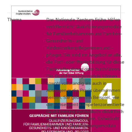
Thema
Das Nationale Zentrum Frühe Hilfen
veröffentlicht Qualifizierungsmodule
für Familienhebammen und Familien-
Gesundheits- und
Kinderkrankenpflegerinnen und -
pfleger. Sie sind ein Angebot an alle,
die Fort- oder Weiterbildung für diese
Fachkräfte planen oder durchführen.
Die Qualifizierungsmodule können
sowohl vollständig als auch in
Auszügen in die Praxis übernommen
werden. Sie geben ein Beispiel, wie
die konsequent kompetenzorientierte
Qualifizierung methodisch-didaktisch
umgesetzt werden kann. Entwickelt
wurden die Qualifizierungsmodule