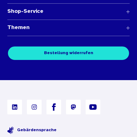
Shop-Service
Fragen und Antworten
Themen
Medienübersichten
Über den Medienshop des BIÖG
Kontakt
Fachpublikationen
Bestellung widerrufen
Bestellbedingungen
Unterrichtsmaterialien
Nutzungsbedingungen
Digitales Archiv
Gebärdensprache