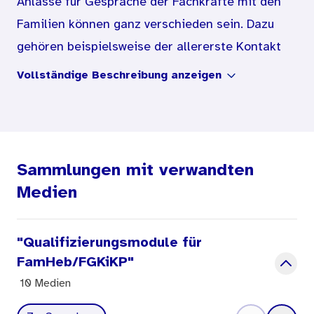
Anlässe für Gespräche der Fachkräfte mit den
Familien können ganz verschieden sein. Dazu
gehören beispielsweise der allererste Kontakt
mit einer Mutter, ein konstruktives Feedback zu
Vollständige Beschreibung anzeigen
geben oder die Motivation einer Familie zu
fördern, weitere Hilfen in Anspruch zu nehmen.
„Gespräche mit Familien führen“ ist das Thema
von Qualifizierungsmodul 4 für
Sammlungen mit verwandten
Familienhebammen und Familien-Gesundheits-
Medien
und Kinderkrankenpflegerinnen und -pflegern in
den Frühen Hilfen (FGKiKP). Es gibt konkrete
"Qualifizierungsmodule für
Anregungen zur Gesprächsführung, damit das
FamHeb/FGKiKP"
eigene Kommunikationsverhalten geübt werden
10 Medien
kann.