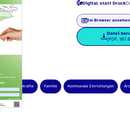
Digital statt Druck
Di
Im Browser ansehen
Datei her
(PDF, 187.6
en
Fachkräfte
Familie
Kommunale Einrichtungen
Ärz