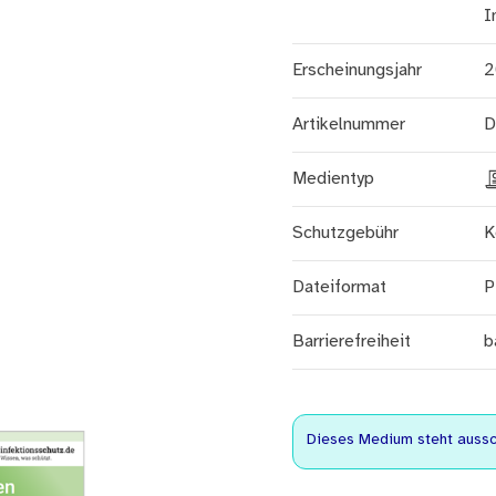
I
Erscheinungsjahr
2
Artikelnummer
D
Medientyp
Schutzgebühr
K
Dateiformat
P
Barrierefreiheit
b
Dieses Medium steht aussch