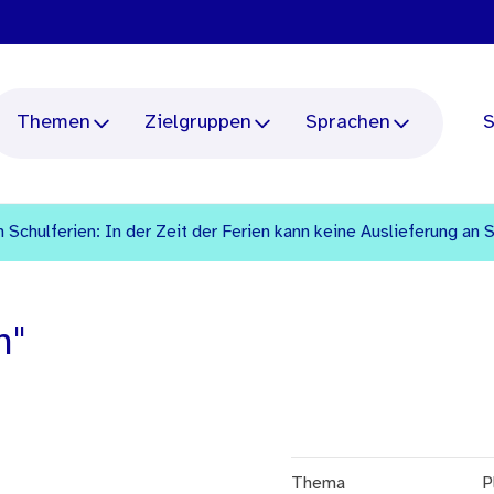
Themen
Zielgruppen
Sprachen
S
 Schulferien: In der Zeit der Ferien kann keine Auslieferung an 
n"
Thema
P