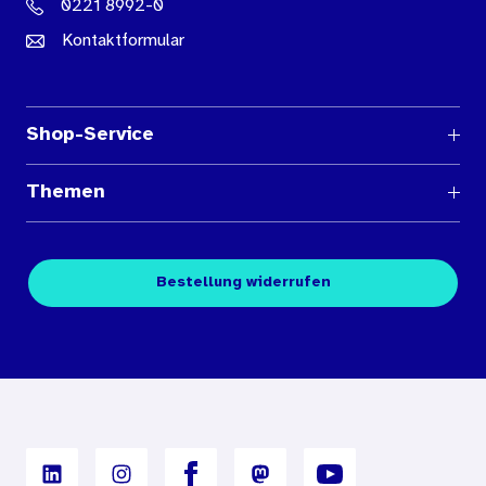
0221 8992-0
Kontaktformular
Shop-Service
Fragen und Antworten
Themen
Medienübersichten
Über den Medienshop des BIÖG
Kontakt
Fachpublikationen
Bestellung widerrufen
Bestellbedingungen
Unterrichtsmaterialien
Nutzungsbedingungen
Digitales Archiv