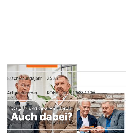
Erscheinungsjahr
2023
Artikelnummer
KONF-20231309-1730
Medientyp
Postkarte
Schutzgebühr
Kostenlos