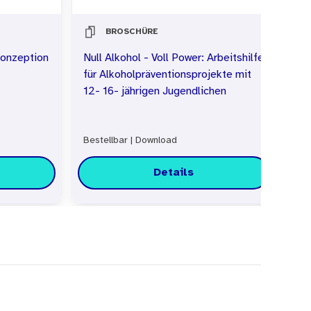
BROSCHÜRE
 Konzeption
Null Alkohol - Voll Power: Arbeitshilfe
Nul
für Alkoholpräventionsprojekte mit
Sp
12- 16- jährigen Jugendlichen
Bestellbar
|
Download
Bes
Details