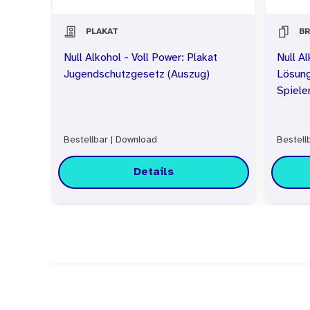
PLAKAT
B
Null Alkohol - Voll Power: Plakat
Null Al
Jugendschutzgesetz (Auszug)
Lösung
Spiele
Bestellbar
|
Download
Bestell
Details