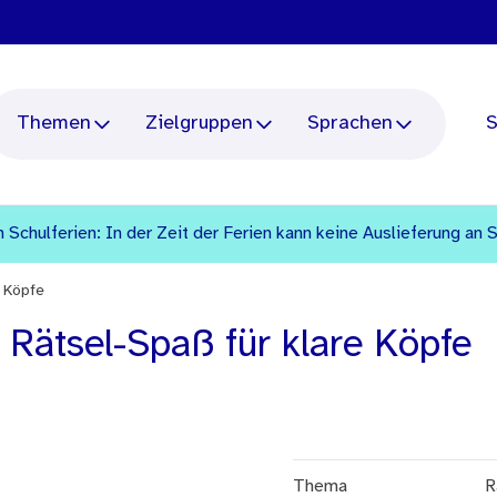
Themen
Zielgruppen
Sprachen
S
 Schulferien: In der Zeit der Ferien kann keine Auslieferung an 
e Köpfe
: Rätsel-Spaß für klare Köpfe
Thema
R