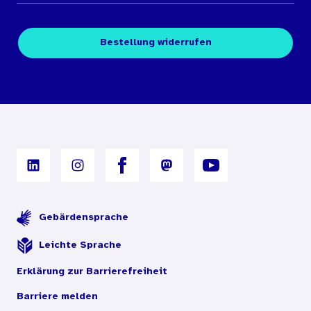
Medienübersichten
Über den Medienshop des BIÖG
Kontakt
Fachpublikationen
Bestellung widerrufen
Bestellbedingungen
Unterrichtsmaterialien
Nutzungsbedingungen
Digitales Archiv
Gebärdensprache
Leichte Sprache
Erklärung zur Barrierefreiheit
Barriere melden