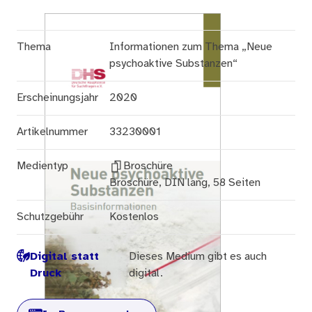
Thema
Informationen zum Thema „Neue
psychoaktive Substanzen“
Erscheinungsjahr
2020
Artikelnummer
33230001
Medientyp
Broschüre
Broschüre, DIN lang, 58 Seiten
Schutzgebühr
Kostenlos
Digital statt
Dieses Medium gibt es auch
Druck
digital.