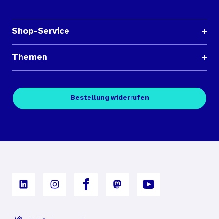
Shop-Service
Fragen und Antworten
Themen
Medienübersichten
Über den Medienshop des BIÖG
Kontakt
Fachpublikationen
Bestellung widerrufen
Bestellbedingungen
Unterrichtsmaterialien
Nutzungsbedingungen
Digitales Archiv