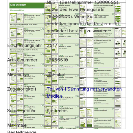
NEST (Bestellnummer 16000600)
sowie des Erweiterungssets
(16000900). Wenn Sie diese
bestellen, braucht das Poster nicht
gesondert bestellt zu werden.
Erscheinungsjahr
2017
Artikelnummer
16000610
Medientyp
Plakat
Zugehörigkeit
Teil von 1 Sammlung mit verwandten
Medien
Schutzgebühr
Kostenlos
Maximale
1
Bestellmenge