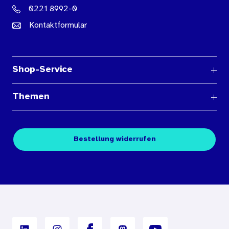
0221 8992-0
Kontaktformular
Shop-Service
Fragen und Antworten
Themen
Medienübersichten
Über den Medienshop des BIÖG
Kontakt
Fachpublikationen
Bestellung widerrufen
Bestellbedingungen
Unterrichtsmaterialien
Nutzungsbedingungen
Digitales Archiv