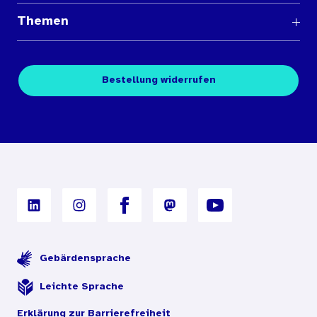
Fragen und Antworten
Themen
Medienübersichten
Über den Medienshop des BIÖG
Kontakt
Fachpublikationen
Bestellung widerrufen
Bestellbedingungen
Unterrichtsmaterialien
Nutzungsbedingungen
Digitales Archiv
Gebärdensprache
Leichte Sprache
Erklärung zur Barrierefreiheit