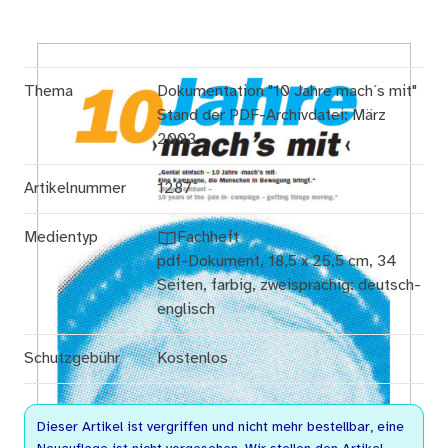
Thema
Dokumentation "10 Jahre mach´s mit"
Stand der PDF-Archivdatei: März
2003
Artikelnummer
1287
Medientyp
Fachheft
pdf-Dokument, 18,5 x 25,5 cm, 34
Seiten, farbig, zweisprachig: deutsch-
englisch
Schutzgebühr
Kostenlos
Dieser Artikel ist vergriffen und nicht mehr bestellbar, eine