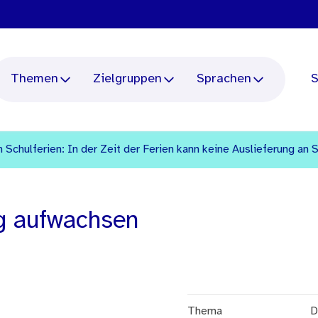
Themen
Zielgruppen
Sprachen
S
 Schulferien: In der Zeit der Ferien kann keine Auslieferung an 
g aufwachsen
Thema
D