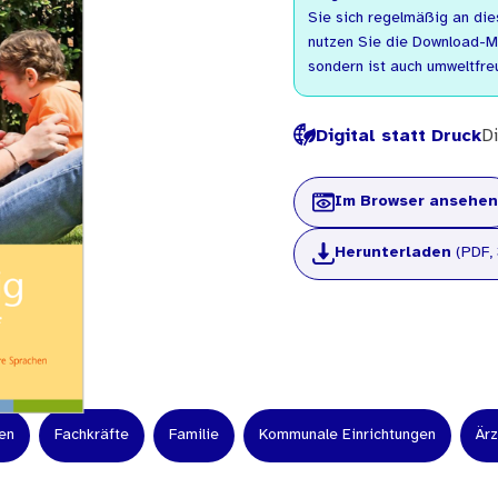
Sie sich regelmäßig an dies
nutzen Sie die Download-Mög
sondern ist auch umweltfreu
Digital statt Druck
Di
Im Browser ansehen
Herunterladen
(PDF, 
en
Fachkräfte
Familie
Kommunale Einrichtungen
Ärz