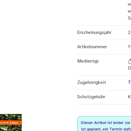
v
w
S
Erscheinungsjahr
2
Artikelnummer
1
Medientyp
D
Zugehörigkeit
T
Schutzgebühr
K
Dieser Artikel ist leider zu
ist geplant, ein Termin dafü