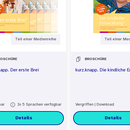
Teil einer Medienreihe
Teil einer Me
ROSCHÜRE
BROSCHÜRE
napp. Der erste Brei
kurz.knapp. Die kindliche 
bar
In 5 Sprachen verfügbar
Vergriffen
|
Download
Details
Details