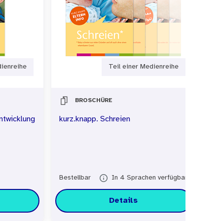
dienreihe
Teil einer Medienreihe
BROSCHÜRE
Entwicklung
kurz.knapp. Schreien
ku
Bestellbar
In 4 Sprachen verfügbar
Ver
Details