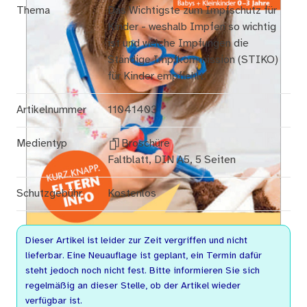
Thema
Das Wichtigste zum Impfschutz für
Kinder - weshalb Impfen so wichtig
ist und welche Impfungen die
Ständige Impfkommission (STIKO)
für Kinder empfiehlt.
Artikelnummer
11041403
Medientyp
Broschüre
Faltblatt, DIN A5, 5 Seiten
Schutzgebühr
Kostenlos
Dieser Artikel ist leider zur Zeit vergriffen und nicht
lieferbar. Eine Neuauflage ist geplant, ein Termin dafür
steht jedoch noch nicht fest. Bitte informieren Sie sich
regelmäßig an dieser Stelle, ob der Artikel wieder
verfügbar ist.