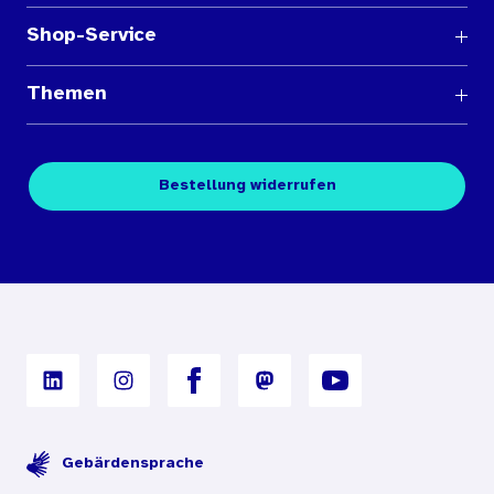
Shop-Service
Fragen und Antworten
Themen
Medienübersichten
Über den Medienshop des BIÖG
Kontakt
Fachpublikationen
Bestellung widerrufen
Bestellbedingungen
Unterrichtsmaterialien
Nutzungsbedingungen
Digitales Archiv
Gebärdensprache