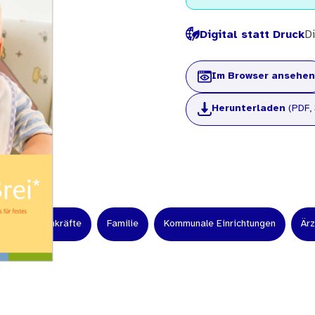
Digital statt Druck
Di
Im Browser ansehen
Herunterladen
(PDF, 
en
Fachkräfte
Familie
Kommunale Einrichtungen
Ärz