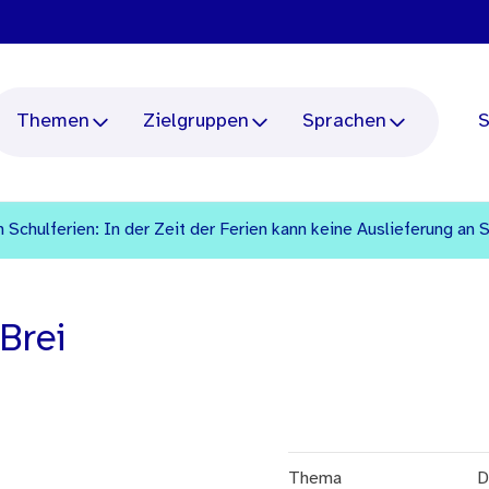
Themen
Zielgruppen
Sprachen
S
 Schulferien: In der Zeit der Ferien kann keine Auslieferung an 
Brei
Thema
D