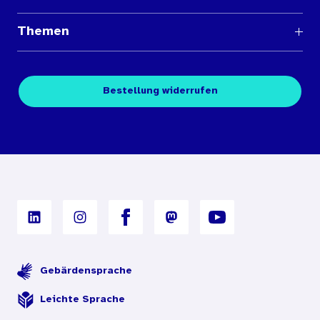
Fragen und Antworten
Themen
Medienübersichten
Über den Medienshop des BIÖG
Kontakt
Fachpublikationen
Bestellung widerrufen
Bestellbedingungen
Unterrichtsmaterialien
Nutzungsbedingungen
Digitales Archiv
Gebärdensprache
Leichte Sprache