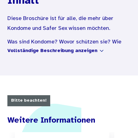
Inhalt
Diese Broschüre ist für alle, die mehr über
Kondome und Safer Sex wissen möchten.
Was sind Kondome? Wovor schützen sie? Wie
Vollständige Beschreibung anzeigen
benutzt man sie richtig? Die Antworten und viel
Wissenswertes über die bunte Vielfalt des
Verhütungsmittels Kondom und über Safer Sex
ﬁndest Du in dieser Broschüre.
Die Informationen sollen Dir helfen, gesund zu
Bitte beachten!
bleiben und Dich vor HIV und anderen sexuell
übertragbaren Infektionen zu schützen. Durch
Weitere Informationen
Safer Sex und Kondome.