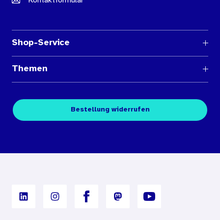
Kontaktformular
Shop-Service
Fragen und Antworten
Themen
Medienübersichten
Über den Medienshop des BIÖG
Kontakt
Fachpublikationen
Bestellung widerrufen
Bestellbedingungen
Unterrichtsmaterialien
Nutzungsbedingungen
Digitales Archiv