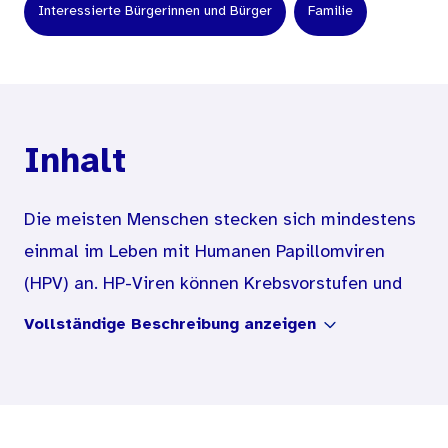
Interessierte Bürgerinnen und Bürger
Familie
Inhalt
Die meisten Menschen stecken sich mindestens
einmal im Leben mit Humanen Papillomviren
(HPV) an. HP-Viren können Krebsvorstufen und
Krebs auslösen. Doch das Gute: Die HPV-
Vollständige Beschreibung anzeigen
Impfung kann das Risiko für HPV-bedingte
Krebsarten deutlich senken. Bei
Gebärmutterhalskrebs beispielsweise um bis zu
94 Prozent. Zahlreiche Studien zeigen