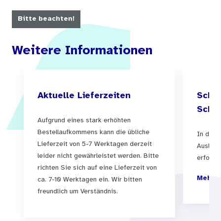
außerdem: Die Impfung ist wirksam und sicher.
Bitte beachten!
Bei LIEBESLEBEN erfahren Eltern daher mehr
Weitere Informationen
über die HPV-Impfung und erhalten Antworten
auf häufige Fragen, die es ihnen ermöglichen,
eine informierte Entscheidung für die
Aktuelle Lieferzeiten
Schul
Gesundheit Ihres Kindes zu treffen.
Schul
Aufgrund eines stark erhöhten
Bestellaufkommens kann die übliche
In der 
Lieferzeit von 5-7 Werktagen derzeit
Auslief
leider nicht gewährleistet werden. Bitte
erfolgen
richten Sie sich auf eine Lieferzeit von
Mehr I
ca. 7-10 Werktagen ein. Wir bitten
freundlich um Verständnis.