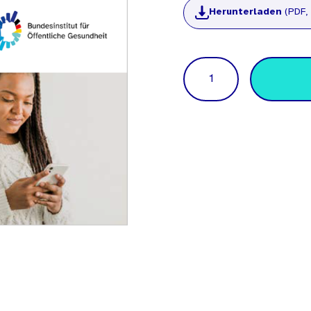
Herunterladen
(PDF, 
Menge
Ärzte