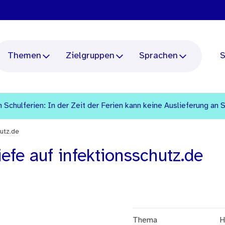
Themen
Zielgruppen
Sprachen
S
 Schulferien: In der Zeit der Ferien kann keine Auslieferung an 
utz.de
efe auf infektionsschutz.de
Thema
H