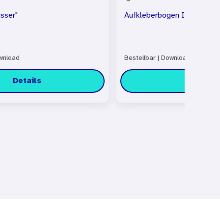
sser"
Aufkleberbogen Impf-Chec
nload
Bestellbar
|
Download
Details
Details