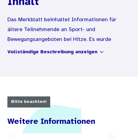
Inhalt
Das Merkblatt beinhaltet Informationen für
ältere Teilnehmende an Sport- und
Bewegungsangeboten bei Hitze. Es wurde
gemeinsam von dem Bundesinstitut für
Vollständige Beschreibung anzeigen
Öffentliche Gesundheit (BIÖG), dem Deutschen
Olympischen Sportbund e.V. (DOSB) und dem
Universitätsklinikum Heidelberg entwickelt.
Bitte beachten!
Weitere Informationen