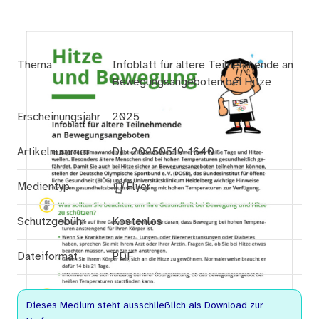
Thema
Infoblatt für ältere Teilnehmende an
Bewegungsangeboten bei Hitze
Erscheinungsjahr
2025
Artikelnummer
DL-20250519-1640
Medientyp
Flyer
Schutzgebühr
Kostenlos
Dateiformat
PDF
Dieses Medium steht ausschließlich als Download zur