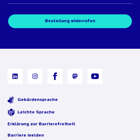
Medienübersichten
Über den Medienshop des BIÖG
Kontakt
Fachpublikationen
Bestellung widerrufen
Bestellbedingungen
Unterrichtsmaterialien
Nutzungsbedingungen
Digitales Archiv
Gebärdensprache
Leichte Sprache
Erklärung zur Barrierefreiheit
Barriere melden