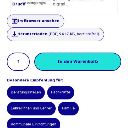
Druck
digital.
Im Browser ansehen
Herunterladen
(PDF, 941.7 KB, barrierefrei)
Menge
In den Warenkorb
Besondere Empfehlung für:
Beratungsstellen
Fachkräfte
Lehrerinnen und Lehrer
Familie
Kommunale Einrichtungen