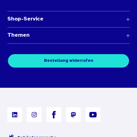
Shop-Service
Fragen und Antworten
Themen
Medienübersichten
Über den Medienshop des BIÖG
Kontakt
Fachpublikationen
Bestellung widerrufen
Bestellbedingungen
Unterrichtsmaterialien
Nutzungsbedingungen
Digitales Archiv