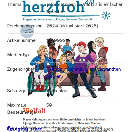
Thema
Informationen zu Vielfalt in einfacher
Sprache
Erscheinungsjahr
2024 (aktualisiert 2025)
Artikelnummer
13200003
Medientyp
Broschüre
Zugehörigkeit
Teil von 1 Sammlung mit verwandten
Medien
Schutzgebühr
Kostenlos
Maximale
50
Bestellmenge
Digital statt
Dieses Medium gibt es auch