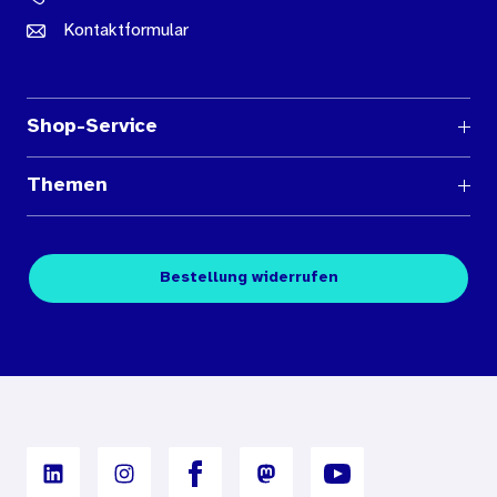
Kontaktformular
Shop-Service
Fragen und Antworten
Themen
Medienübersichten
Über den Medienshop des BIÖG
Kontakt
Fachpublikationen
Bestellung widerrufen
Bestellbedingungen
Unterrichtsmaterialien
Nutzungsbedingungen
Digitales Archiv