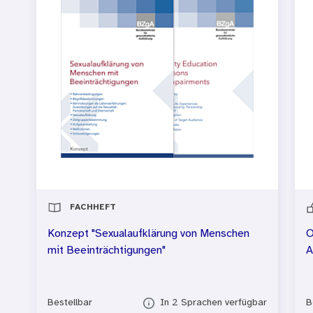
FACHHEFT
Konzept "Sexualaufklärung von Menschen
O
mit Beeinträchtigungen"
A
Bestellbar
In 2 Sprachen verfügbar
B