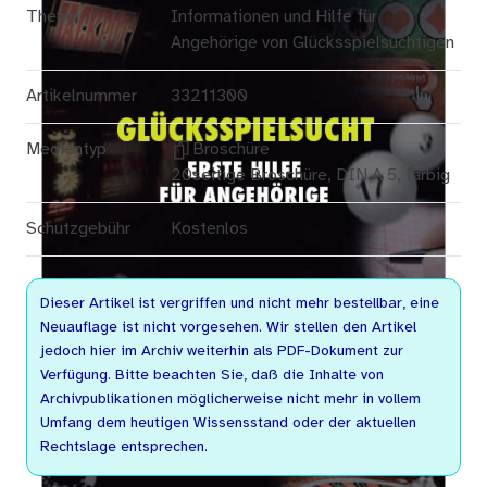
Thema
Informationen und Hilfe für
Angehörige von Glücksspielsüchtigen
Artikelnummer
33211300
Medientyp
Broschüre
20seitige Broschüre, DIN A 5, farbig
Schutzgebühr
Kostenlos
Dieser Artikel ist vergriffen und nicht mehr bestellbar, eine
Neuauflage ist nicht vorgesehen. Wir stellen den Artikel
jedoch hier im Archiv weiterhin als PDF-Dokument zur
Verfügung. Bitte beachten Sie, daß die Inhalte von
Archivpublikationen möglicherweise nicht mehr in vollem
Umfang dem heutigen Wissensstand oder der aktuellen
Rechtslage entsprechen.