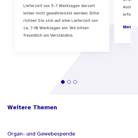
betrifft und welche Schritte es für Angehörige
Lieferzeit von 5-7 Werktagen derzeit
Auslief
glücksspielsüchtiger Menschen gibt, um solche
leider nicht gewährleistet werden. Bitte
erfolgen
richten Sie sich auf eine Lieferzeit von
Probleme anzugehen. Ein weiterer ausführlicher
Mehr I
ca. 7-10 Werktagen ein. Wir bitten
Teil zeigt schließlich Beratungs- und
freundlich um Verständnis.
Behandlungsmöglichkeiten für Angehörige von
glücksspielsüchtigen Menschen auf.
Weitere Themen
Organ- und Gewebespende