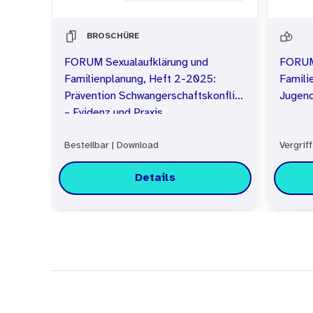
BROSCHÜRE
FORUM Sexualaufklärung und
FORUM 
Familienplanung, Heft 2-2025:
Famili
Prävention Schwangerschaftskonflikt
Jugen
– Evidenz und Praxis
Bestellbar
|
Download
Vergrif
Details