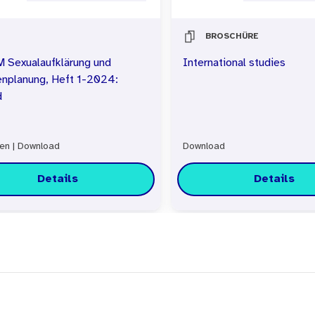
BROSCHÜRE
Sexualaufklärung und
International studies
enplanung, Heft 1-2024:
d
fen
|
Download
Download
Details
Details