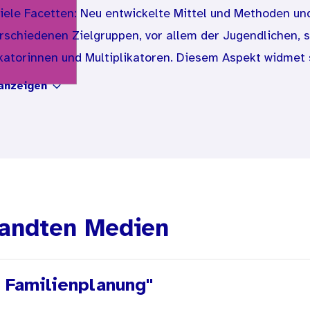
ele Facetten: Neu entwickelte Mittel und Methoden und
rschiedenen Zielgruppen, vor allem der Jugendlichen, 
ikatorinnen und Multiplikatoren. Diesem Aspekt widmet 
anzeigen
thea Schuster Erfahrungen aus ihre rgynäkologisch-ps
ch Kriterienfür eine erfolgreiche Verhütungsberatung, 
duum verlangt, zum anderen eine kritische Bezugnahme 
e Merki aus Basel haben untersucht, welche Unterschied
andten Medien
Gynäkologe und Gynäkologin bestehen - mit interessan
hütungsverhalten türkischer Migrantinnen. Emine Yükse
erlin befragt und berichtet von, zumindest aus westeur
 Familienplanung"
im Verhütungsverhalten, die unter anderem die Frage 