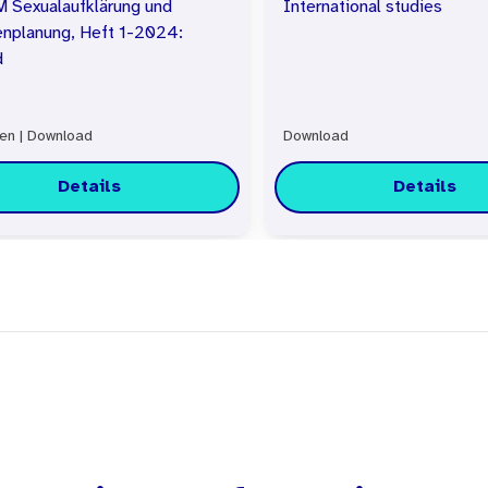
Sexualaufklärung und
International studies
enplanung, Heft 1-2024:
d
fen
|
Download
Download
Details
Details