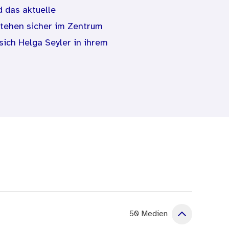
 das aktuelle
stehen sicher im Zentrum
sich Helga Seyler in ihrem
ychosomatischen
die zum einen eine große
auf gesellschaftliche
e in der
ten Ergebnissen. Bislang
l hat 200 Frauen ihrer
opäischer Sicht,
50 Medien
nach der Erreichbarkeit