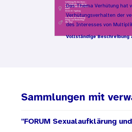
Das Thema Verhütung hat vi
Verhütungsverhalten der ve
des Interesses von Multipl
Beitrag.
Vollständige Beschreibung 
Einführend analysiert Doro
Sprechstunde. Sie fragt na
Achtsamkeit für das Indivi
Normen erfordern kann.
Sibil Tschudin und Gabriel
Sammlungen mit verw
Verhütungsberatung durch 
kaum erforscht ist das Ver
gynäkologischen Praxis in B
"FORUM Sexualaufklärung und
alarmierenden Tendenzen be