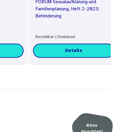
FORUM Sexualaufklärung und
FO
Familienplanung, Heft 2-2023:
Behinderung
Bestellbar
|
Download
Do
Details
Bitte
beachten!