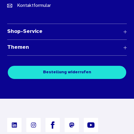
Kontaktformular
Shop-Service
Fragen und Antworten
Themen
Medienübersichten
Über den Medienshop des BIÖG
Kontakt
Fachpublikationen
Bestellung widerrufen
Bestellbedingungen
Unterrichtsmaterialien
Nutzungsbedingungen
Digitales Archiv