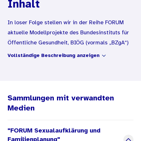
Inhalt
In loser Folge stellen wir in der Reihe FORUM
aktuelle Modellprojekte des Bundesinstituts für
Öffentliche Gesundheit, BIÖG (vormals „BZgA“)
und ihrer KooperationspartnerInnen vor.
Vollständige Beschreibung anzeigen
Zu Beginn berichten Bernhard Strauß und seine
MitarbeiterInnen detailliert über den Verlauf und
die Evaluation von Weiterbildungscurricula zur
Vermittlung sexuologischer Basiskompetenzen.
Sammlungen mit verwandten
Diese Fort- und Weiterbildungen, die sich an
Medien
ÄrztInnen, PsychologInnen, SozialpädagogInnen
und SozialarbeiterInnen wenden, wurden in den
"FORUM Sexualaufklärung und
Städten Aachen, Münster, Hamburg und Jena
Familienplanung"