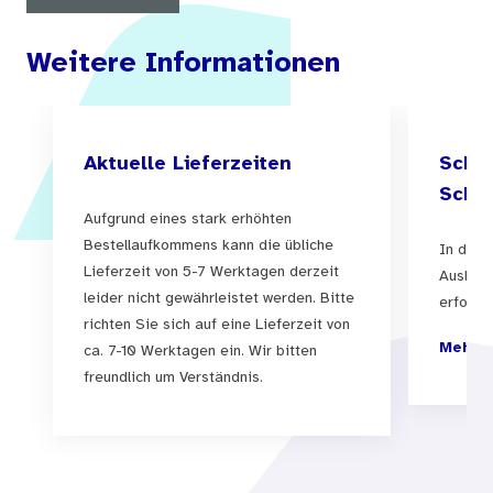
eigenständiges Medium entwickelt, das
Weitere Informationen
Jugendlichen ab 13 Jahren umfangreiche
Informationen über Sexualität, Verhütung und
Partnerschaft bietet und vielfach ausgezeichnet
Aktuelle Lieferzeiten
Schul
wurde: www.loveline.de. Mane Huchler stellt die
Schul
Geschichte und die Perspektiven dieses
Aufgrund eines stark erhöhten
Mediums vor.
Bestellaufkommens kann die übliche
In der 
Lieferzeit von 5-7 Werktagen derzeit
Auslief
Schließlich berichten Reiner Wanielik und Lothar
leider nicht gewährleistet werden. Bitte
erfolgen
Reuter über das Projekt „Sexualpädagogische
richten Sie sich auf eine Lieferzeit von
Mehr I
ca. 7-10 Werktagen ein. Wir bitten
Jungenarbeit in der Heimerziehung“, eine
freundlich um Verständnis.
Kooperation der Fachstelle Jungenarbeit
Rheinland-Pfalz/Saarland mit dem Diakonischen
Werk an der Saar, durch das rund 200 Jungen