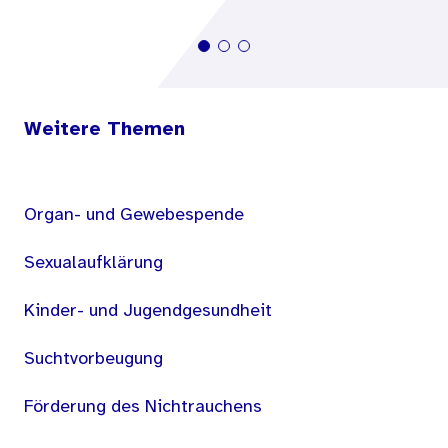
betreut und pädagogisch begleitet werden. Aus
dem Projekt ist eine wertvolle Arbeitshilfe
entstanden, die ebenfalls vorgestellt wird.
Weitere Themen
Organ- und Gewebespende
Sexualaufklärung
Kinder- und Jugendgesundheit
Suchtvorbeugung
Förderung des Nichtrauchens