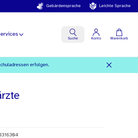
Gebärdensprache
Leichte Sprache
ervices
Suche
Konto
Warenkorb
Schuladressen erfolgen.
ärzte
3316304