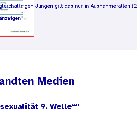
leichaltrigen Jungen gilt das nur in Ausnahmefällen (2
anzeigen
Rolle und Bedeutung von ärztlichem Fachpersonal in der
end für die Stichprobe der 14- bis 17-jährigen Mädchen
Jahren.
andten Medien
exualität 9. Welle“"