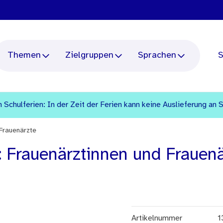
Themen
Zielgruppen
Sprachen
S
 Schulferien: In der Zeit der Ferien kann keine Auslieferung an 
 Frauenärzte
: Frauenärztinnen und Frauen
Artikelnummer
1