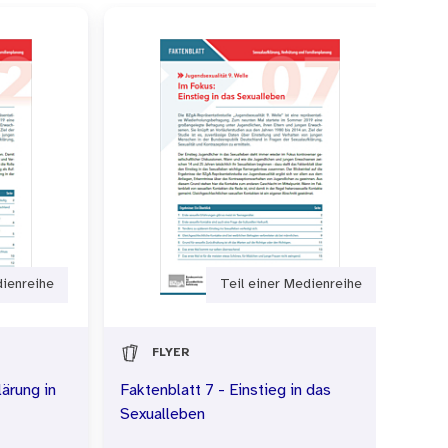
dienreihe
Teil einer Medienreihe
FLYER
lärung in
Faktenblatt 7 - Einstieg in das
Fa
Sexualleben