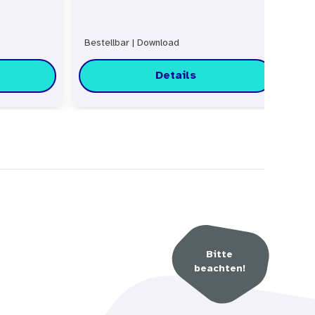
Bestellbar
|
Download
Bes
Details
Bitte
beachten!