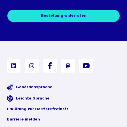
Medienübersichten
Über den Medienshop des BIÖG
Kontakt
Fachpublikationen
Bestellung widerrufen
Bestellbedingungen
Unterrichtsmaterialien
Nutzungsbedingungen
Digitales Archiv
Gebärdensprache
Leichte Sprache
Erklärung zur Barrierefreiheit
Barriere melden