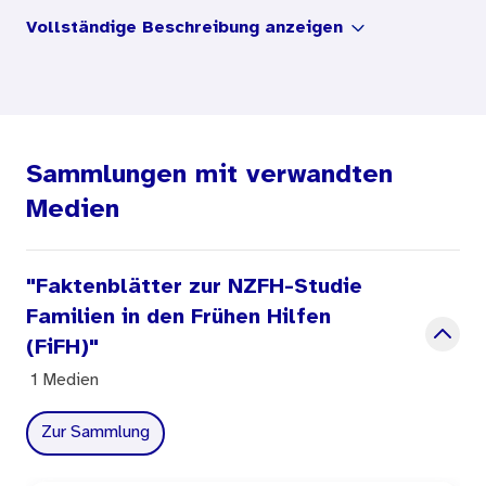
nehmen, ihre Belastungslagen und
Vollständige Beschreibung anzeigen
Unterstützungsbedarfe ein? Wie nehmen die
begleitenden Fachkräfte die familialen
Belastungen und Bedarfe im Vergleich dazu
wahr?
Sammlungen mit verwandten
Das Faktenblatt informiert auf Grundlage der
Medien
FiFH-Studie des NZFH. Die FiFH-Studie blickt auf
Familien, die eine Längerfristige aufsuchende
"Faktenblätter zur NZFH-Studie
Betreuung und Begleitung (LaB) durch
Familien in den Frühen Hilfen
Gesundheitsfachkräfte, ein zentrales Angebot
(FiFH)"
der Frühen Hilfen, in Anspruch genommen haben.
1 Medien
Zur Sammlung