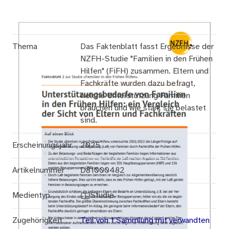
Thema
Das Faktenblatt fasst Ergebnisse der
NZFH-Studie "Familien in den Frühen
Hilfen" (FiFH) zusammen. Eltern und
Fachkräfte wurden dazu befragt,
welche Unterstützung Familien
brauchen und wie stark sie belastet
sind.
Erscheinungsjahr
2025
Artikelnummer
D81000482
Medientyp
Studie
Zugehörigkeit
Teil von 1 Sammlung mit verwandten