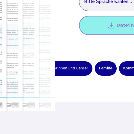
Bitte Sprache wählen...
Datei 
en
Fachkräfte
Lehrerinnen und Lehrer
Familie
Kommu