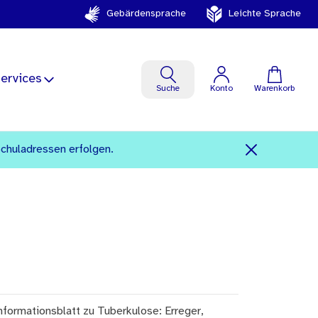
Gebärdensprache
Leichte Sprache
ervices
Suche
Konto
Warenkorb
Schuladressen erfolgen.
nformationsblatt zu Tuberkulose: Erreger,