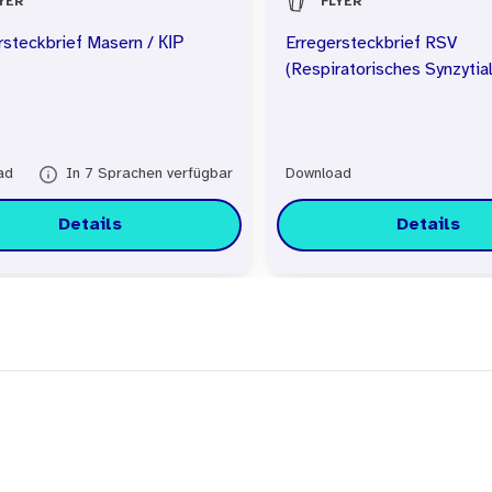
YER
FLYER
rsteckbrief Masern / КІР
Erregersteckbrief RSV
(Respiratorisches Synzytial
ad
In 7 Sprachen verfügbar
Download
Details
Details