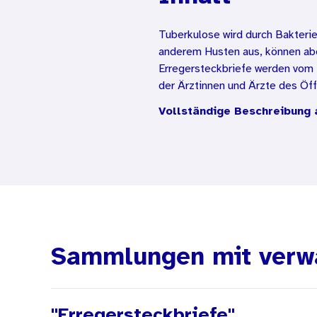
Tuberkulose wird durch Bakterie
anderem Husten aus, können abe
Erregersteckbriefe werden vom
der Ärztinnen und Ärzte des Öf
(RKI) erstellt. Sie sind im Gesu
Vollständige Beschreibung 
ausgedruckten Erregersteckbrie
nutzen.
Sammlungen mit verw
"Erregersteckbriefe"