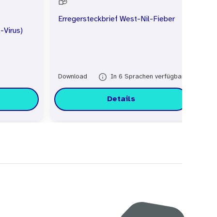
Erregersteckbrief West-Nil-Fieber
Er
-Virus)
De
Download
In 6 Sprachen verfügbar
Do
Details