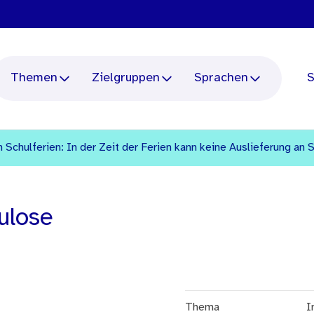
Themen
Zielgruppen
Sprachen
S
 Schulferien: In der Zeit der Ferien kann keine Auslieferung an 
ulose
Thema
I