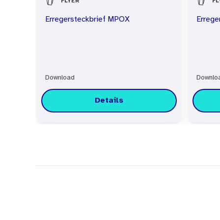
FLYER
FL
Erregersteckbrief MPOX
Errege
Download
Downlo
Details