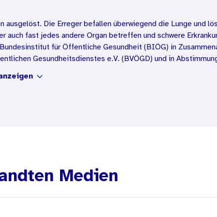
n ausgelöst. Die Erreger befallen überwiegend die Lunge und lös
r auch fast jedes andere Organ betreffen und schwere Erkranku
 Bundesinstitut für Öffentliche Gesundheit (BIÖG) in Zusamme
fentlichen Gesundheitsdienstes e.V. (BVÖGD) und in Abstimmun
ndheitsbereich tätig, arbeiten in der Pflege oder in einer Kinder
anzeigen
fe in mehreren Sprachen können Sie bei Bedarf mit Ihrem Stempe
andten Medien