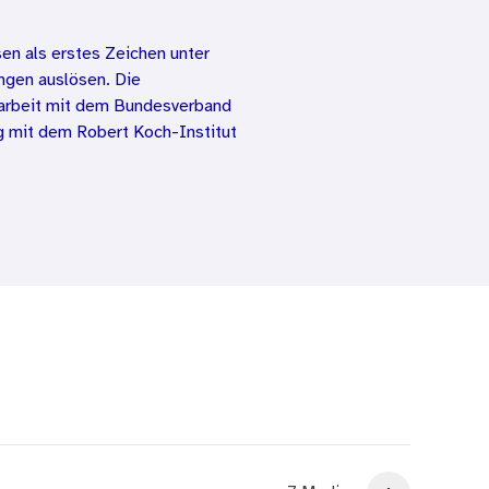
en als erstes Zeichen unter
ngen auslösen. Die
narbeit mit dem Bundesverband
g mit dem Robert Koch-Institut
betreuungseinrichtung? Die
l versehen und für Ihre Arbeit