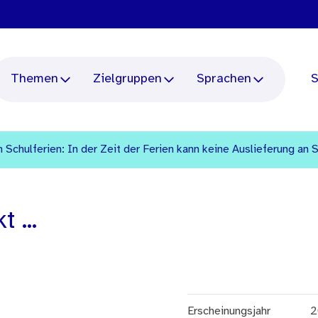
Themen
Zielgruppen
Sprachen
S
 Schulferien: In der Zeit der Ferien kann keine Auslieferung an 
 ...
Erscheinungsjahr
2