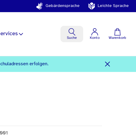
Gebärdensprache
Leichte Sprache
ervices
Suche
Konto
Warenkorb
Schuladressen erfolgen.
001