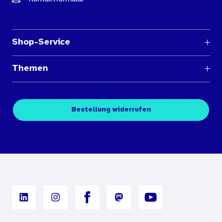
Shop-Service
Fragen und Antworten
Themen
Medienübersichten
Über den Medienshop des BIÖG
Kontakt
Fachpublikationen
Bestellung widerrufen
Bestellbedingungen
Unterrichtsmaterialien
Nutzungsbedingungen
Digitales Archiv