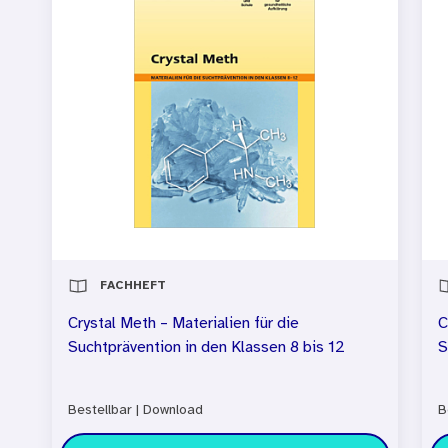
FACHHEFT
Crystal Meth – Materialien für die
C
Suchtprävention in den Klassen 8 bis 12
S
Bestellbar
|
Download
B