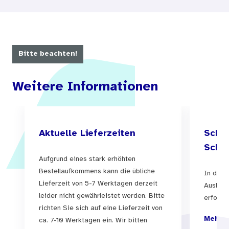
Jugendliche ab 14 Jahren nachdenklich und
produktiv sowohl mit dem aktuellen Thema
„Crystal Meth“ (Methamphetamin)
auseinandersetzen, als auch mit
Bitte beachten!
Lebenssituationen, in denen Suchtmittel aller
Weitere Informationen
Art auftauchen und eine spezifische Rolle
spielen können.
Auf Grundlage des gegenwärtigen Stands der
Aktuelle Lieferzeiten
Schul
Sucht- und Drogenforschung orientiert sich das
Schul
Medienpaket an den Erfahrungen,
Aufgrund eines stark erhöhten
Bestellaufkommens kann die übliche
In der 
Lebensthemen, Interessen und Bedürfnissen
Lieferzeit von 5-7 Werktagen derzeit
Auslief
Heranwachsender und vermittelt dabei auch
leider nicht gewährleistet werden. Bitte
erfolgen
lebensnahe und sachliche Informationen.
richten Sie sich auf eine Lieferzeit von
Mehr I
ca. 7-10 Werktagen ein. Wir bitten