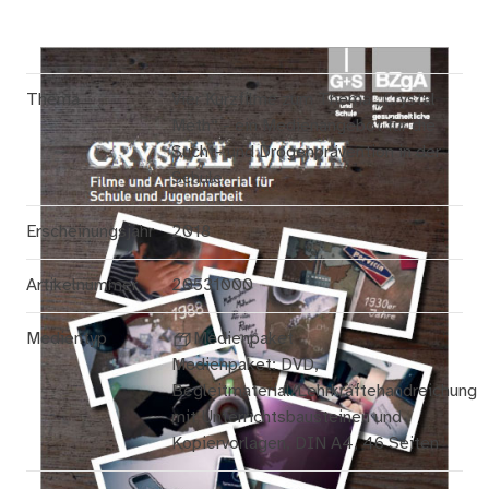
Thema
Vier Kurzfilme zum Thema „Crystal
Meth“ - ein Medienangebot für die
Sucht- und Drogenprävention in der
Schule
Erscheinungsjahr
2018
Artikelnummer
20531000
Medientyp
Medienpaket
Medienpaket: DVD,
Begleitmaterial/Lehrkräftehandreichung
mit Unterrichtsbausteinen und
Kopiervorlagen, DIN A4, 46 Seiten