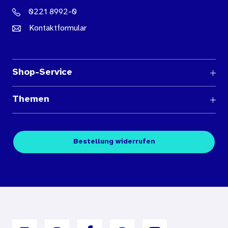
0221 8992-0
Kontaktformular
Shop-Service
Fragen und Antworten
Themen
Medienübersichten
Über den Medienshop des BIÖG
Kontakt
Fachpublikationen
Bestellung widerrufen
Bestellbedingungen
Unterrichtsmaterialien
Nutzungsbedingungen
Digitales Archiv