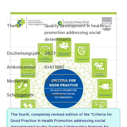
Thema
Quality development in health
promotion addressing social
determinants
Erscheinungsjahr
2023
Artikelnummer
61411005
Medientyp
Fachheft
Schutzgebühr
Kostenlos
The fourth, completely revised edition of the "Criteria for
Good Practice in Health Promotion addressing social