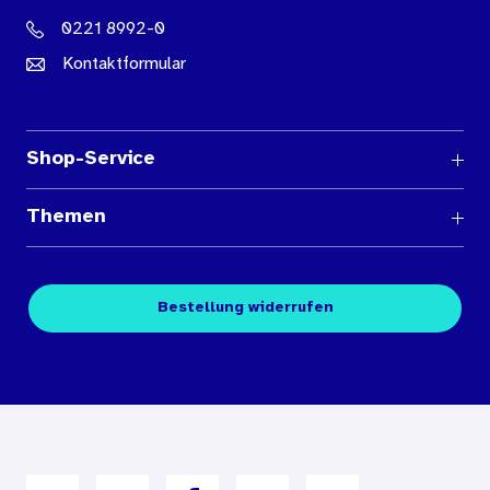
0221 8992-0
Kontaktformular
Shop-Service
Fragen und Antworten
Themen
Medienübersichten
Über den Medienshop des BIÖG
Kontakt
Fachpublikationen
Bestellung widerrufen
Bestellbedingungen
Unterrichtsmaterialien
Nutzungsbedingungen
Digitales Archiv