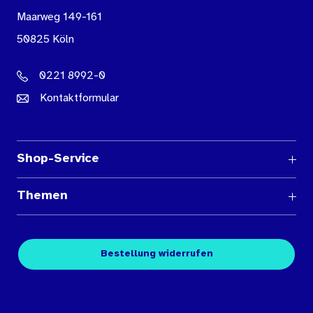
Maarweg 149-161
50825 Köln
0221 8992-0
Kontaktformular
Shop-Service
Fragen und Antworten
Themen
Medienübersichten
Über den Medienshop des BIÖG
Kontakt
Fachpublikationen
Bestellung widerrufen
Bestellbedingungen
Unterrichtsmaterialien
Nutzungsbedingungen