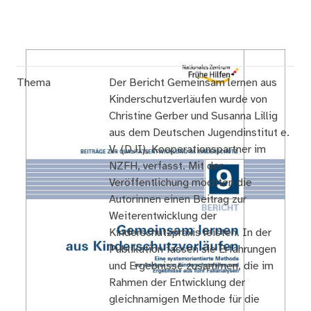
Thema
Der Bericht Gemeinsam lernen aus
Kinderschutzverläufen wurde von
Christine Gerber und Susanna Lillig
aus dem Deutschen Jugendinstitut e.
V. (DJI), Kooperationspartner im
NZFH, verfasst. Mit der
Veröffentlichung möchten die
Autorinnen einen Beitrag zur
Weiterentwicklung der
Kinderschutzpraxis leisten. In der
Publikation fassen sie Erfahrungen
und Ergebnisse zusammen, die im
Rahmen der Entwicklung der
gleichnamigen Methode für die